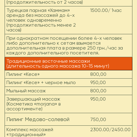
(продолжительность от 2 часов)
Турецкая парная «Хаммам»
1500.00/ 1час
аренда без массажей до 4-х
человек одновременно
(продолжительность менее 2
часов)
При однократном посещении более 4-х человек
либо дополнительно к сетам взымается
дополнительная плата в размере 250 грн./час за
каждого дополнительного посетителя.
Традиционные восточные массажи
(длительность одного массажа 10-15 минут)
Пилинг «Кесе»
800,00
Пилинг «Кесе» + черное мыло
950,00
Мыльный массаж
800,00
Завершающий массаж
950,00
(Косметика «morjana» в
ассортименте)
Пилинг Медово-солевой
750,00
Комплекс массажей
2300.00/2450.00
«традиционный»