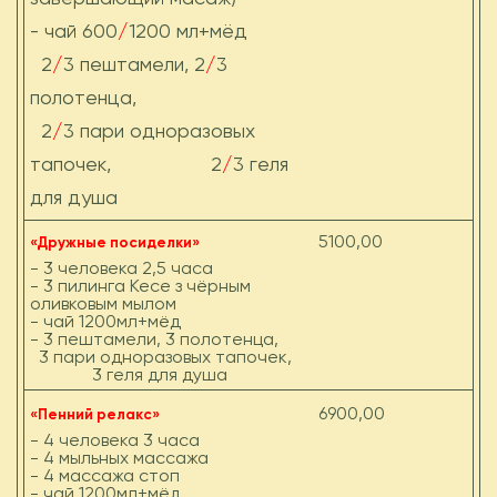
- чай 600
/
1200 мл+мёд
2
/
3 пештамели, 2
/
3
полотенца,
2
/
3 пари одноразовых
тапочек, 2
/
3 геля
для душа
5100,00
«Дружные посиделки»
- 3 человека 2,5 часа
- 3 пилинга Кесе з чёрным
оливковым мылом
- чай 1200мл+мёд
- 3 пештамели, 3 полотенца,
3 пари одноразовых тапочек,
3 геля для душа
6900,00
«Пенний релакс»
- 4 человека 3 часа
- 4 мыльных массажа
- 4 массажа стоп
- чай 1200мл+мёд