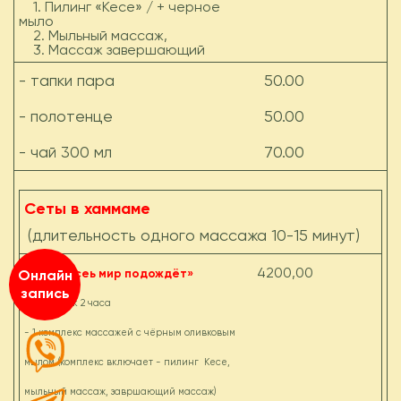
1. Пилинг «Кесе» / + черное
мыло
2. Мыльный массаж,
3. Массаж завершающий
- тапки пара
50.00
- полотенце
50.00
- чай 300 мл
70.00
Сеты в хаммаме
(длительность одного массажа 10-15 минут)
4200,00
«Пусть всеь мир подождёт»
Онлайн
запись
- 1 человек 2 часа
- 1 комплекс массажей с чёрным оливковым
мылом (комплекс включает - пилинг Кесе,
мыльный массаж, завршающий массаж)