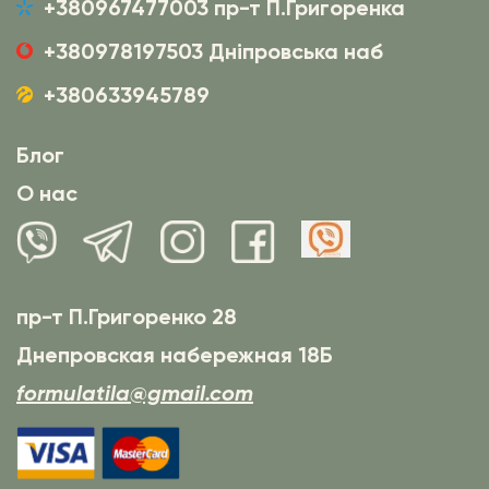
+380967477003 пр-т П.Григоренка
+380978197503 Дніпровська наб
+380633945789
Блог
О нас
пр-т П.Григоренко 28
Днепровская набережная 18Б
formulatila@gmail.com