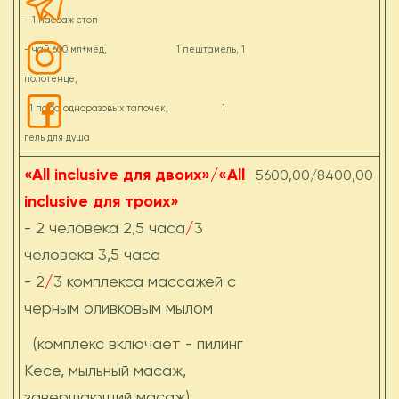
- 1 массаж стоп
- чай 600 мл+мёд, 1 пештамель, 1
полотенце,
1 пара одноразовых тапочек, 1
гель для душа
«All inclusive для двоих»/«All
5600,00/8400,00
inclusive для троих»
- 2 человека 2,5 часа
/
3
человека 3,5 часа
- 2
/
3 комплекса массажей с
черным оливковым мылом
(комплекс включает - пилинг
Кесе, мыльный масаж,
завершающий масаж)