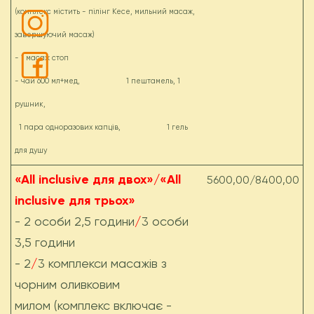
(комплекс містить - пілінг Кесе, мильний масаж,
завершуючий масаж)
- 1 масаж стоп
- чай 600 мл+мед, 1 пештамель, 1
рушник,
1 пара одноразових капців, 1 гель
для душу
«All inclusive для двох»/«All
5600,00/8400,00
inclusive для трьох»
- 2 особи 2,5 години
/
3 особи
3,5 години
- 2
/
3 комплекси масажів з
чорним оливковим
милом (комплекс включає -