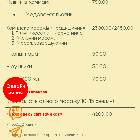
Пілінги в хаммамі:
750,00
Медово-сольовий
Комплекс масажів «традиційний»
2300.00/2450.00
1. Пілінг «кесе» / + чорне мило
2. Мильний масаж,
3. Масаж завершуючий
- капці пара
50.00
- рушники
50.00
- чай 300 мл
70.00
Онлайн
Сети у хаммамі
запис
(тривалість одного масажу 10-15 хвилин)
4200,00
«Нехай весь світ зачекає»
- 1 особа 2 години
- 1 комплекс масажів з чорним оливковим милом