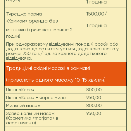
1 година
1500.00/
Турецька парна
оренда без
«Хаммам»
1 година
масажів
(тривалість менше 2
годин)
При одноразовому відвідуванні понад 4 особи або
додатково до сетів стягується додаткова плата у
розмірі 250 грн./год. за кожного додаткового
відвідувача.
Традиційні східні масажі в хаммамі
(тривалість одного масажу 10-15 хвилин)
Пілінг «Кесе»
800,00
Пілінг «Кесе» + чорне мило
950,00
Мильний масаж
800,00
Завершальний масаж
950,00
(Косметика «morjana» в
асортименті)