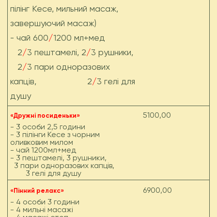
пілінг Кесе, мильний масаж,
завершуючий масаж)
- чай 600
/
1200 мл+мед
2
/
3 пештамелі, 2
/
3 рушники,
2
/
3 пари одноразових
капців, 2
/
3 гелі для
душу
5100,00
«Дружні посиденьки»
- 3 особи 2,5 години
- 3 пілінги Кесе з чорним
оливковим милом
- чай 1200мл+мед
- 3 пештамелі, 3 рушники,
3 пари одноразових капців,
3 гелі для душу
6900,00
«Пінний релакс»
- 4 особи 3 години
- 4 мильні масажі