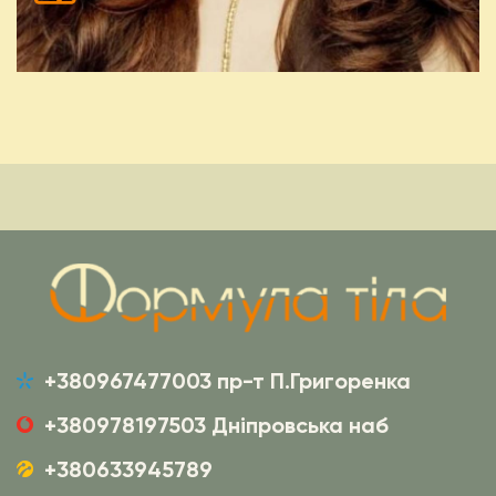
+380967477003 пр-т П.Григоренка
+380978197503 Дніпровська наб
+380633945789