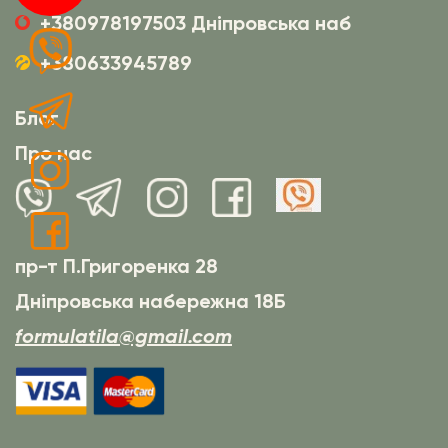
+380978197503 Дніпровська наб
+380633945789
Блог
Про нас
пр-т П.Григоренка 28
Дніпровська набережна 18Б
formulatila@gmail.com