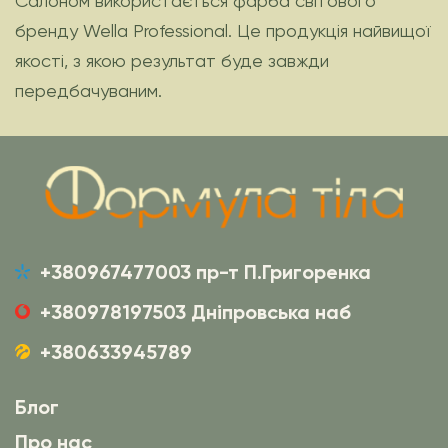
Салоном використається фарба світового
бренду Wella Professional. Це продукція найвищої
якості, з якою результат буде завжди
передбачуваним.
+380967477003 пр-т П.Григоренка
+380978197503 Дніпровська наб
+380633945789
Блог
Про нас