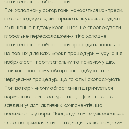
антицелюлітне обгортання.
При холодному обгортанні наносяться компреси,
що охолоджують, які сприяють звуженню судин і
збільшенню відтоку крові. Щоб не спровокувати
глобальне переохолодження тіла холодне
антицелюлітне обгортання проводять зонально
на певних ділянках. Ефект процедури – усунення
набряклості, протизапальну та тонізуючу дію.
При контрастному обгортанні відбувається
чергування процедур, що гріють і охолоджують.
При ізотермічному обгортанні підтримується
нормальна температура тіла, ефект настає
завдяки участі активних компонентів, що
проникають у пори. Процедура має універсальне
сезонне призначення та підходить клієнтам, яким