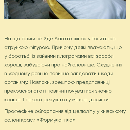
На що тільки не йде багато жінок у гонитві за
стрункою фігурою. Причому деякі вважають, що
у боротьбі із зайвими кілограмами всі засоби
хороші, забуваючи про найголовніше. Схуднення
в жодному разі не повинно завдавати шкоди
організму. Навпаки, зрештою представниці
прекрасної статі повинні почуватися значно
краще. І такого результату можна досягти.
Професійне обгортання від целюліту у київському
салоні краси «Формула тіла»