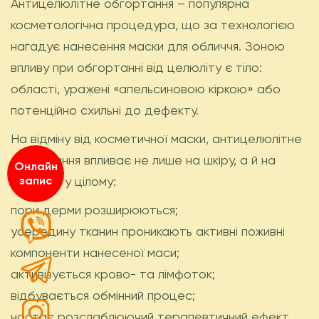
Антицелюлітне обгортання – популярна
косметологічна процедура, що за технологією
нагадує нанесення маски для обличчя. Зоною
впливу при обгортанні від целюліту є тіло:
області, уражені «апельсиновою кіркою» або
потенційно схильні до дефекту.
На відміну від косметичної маски, антицелюлітне
обгортання впливає не лише на шкіру, а й на
Онлайн
організм у цілому:
запис
пори дерми розширюються;
усередину тканин проникають активні поживні
компоненти нанесеної маси;
активізується крово- та лімфоток;
відбувається обмінний процес;
настає розслаблюючий терапевтичний ефект.