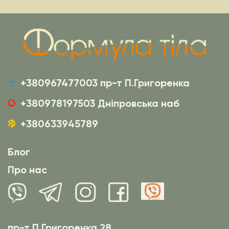
+380967477003 пр-т П.Григоренка
+380978197503 Дніпровська наб
+380633945789
Блог
Про нас
пр-т П.Григоренка 28