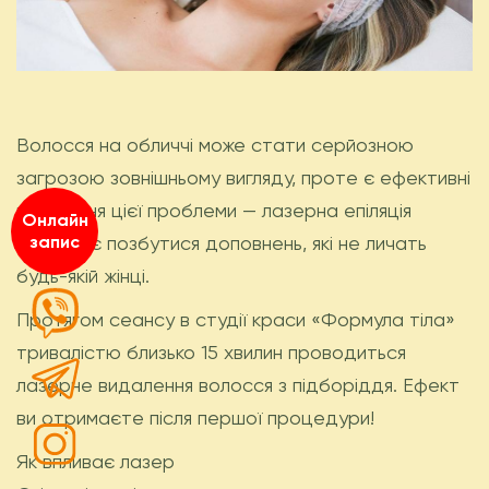
Волосся на обличчі може стати серйозною
загрозою зовнішньому вигляду, проте є ефективні
вирішення цієї проблеми — лазерна епіляція
Онлайн
дозволяє позбутися доповнень, які не личать
запис
будь-якій жінці.
Протягом сеансу в студії краси «Формула тіла»
тривалістю близько 15 хвилин проводиться
лазерне видалення волосся з підборіддя. Ефект
ви отримаєте після першої процедури!
Як впливає лазер