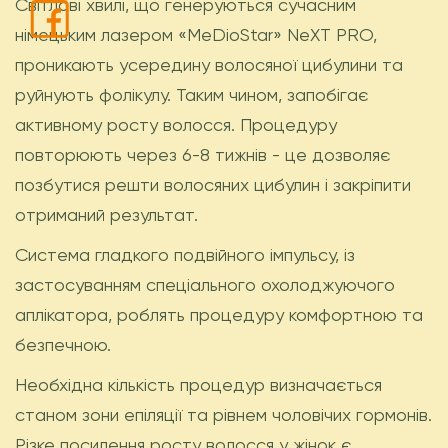
Світлові хвилі, що генеруються сучасним
німецьким лазером «MeDioStar» NеXT PRO,
проникають усередину волосяної цибулини та
руйнують фолікулу. Таким чином, запобігає
активному росту волосся. Процедуру
повторюють через 6-8 тижнів - це дозволяє
позбутися решти волосяних цибулин і закріпити
отриманий результат.
Система гладкого подвійного імпульсу, із
застосуванням спеціального охолоджуючого
аплікатора, роблять процедуру комфортною та
безпечною.
Необхідна кількість процедур визначається
станом зони епіляції та рівнем чоловічих гормонів.
Різке посилення росту волосся у жінок є