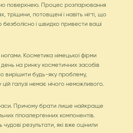
ною поверхнею. Процес розпарювання
, тріщини, потовщені і навіть нігті, що
безболісно і швидко привести ваші
 ногами. Косметика німецької фірми
й день на ринку косметичних засобів
но вирішити будь-яку проблему,
 цій галузі немає нічого неможливого.
краси. Причому брати лише найкраще
льних гіпоалергенних компонентів.
удові результати, які вже оцінили