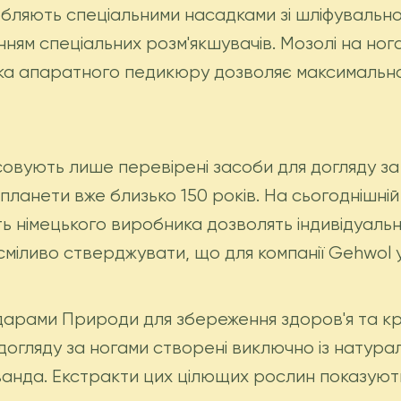
обляють спеціальними насадками зі шліфуваль
нням спеціальних розм'якшувачів. Мозолі на ногах
ка апаратного педикюру дозволяє максимально 
совують лише перевірені засоби для догляду за
планети вже близько 150 років. На сьогоднішні
сть німецького виробника дозволять індивідуаль
сміливо стверджувати, що для компанії Gehwol у
 дарами Природи для збереження здоров'я та 
догляду за ногами створені виключно із натура
нда. Екстракти цих цілющих рослин показують ч