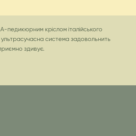
А-педикюрним кріслом італійського
я ультрасучасна система задовольнить
приємно здивує.