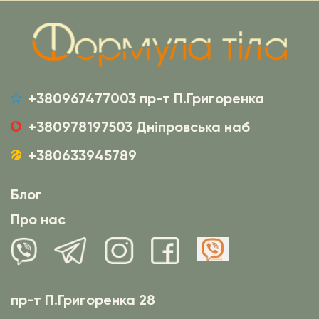
+380967477003 пр-т П.Григоренка
+380978197503 Дніпровська наб
+380633945789
Блог
Про нас
пр-т П.Григоренка 28