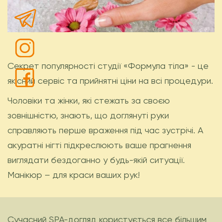
Секрет популярності студії «Формула тіла» - це
якісний сервіс та прийнятні ціни на всі процедури.
Чоловіки та жінки, які стежать за своєю
зовнішністю, знають, що доглянуті руки
справляють перше враження під час зустрічі. А
акуратні нігті підкреслюють ваше прагнення
виглядати бездоганно у будь-якій ситуації.
Манікюр – для краси ваших рук!
Сучасний SPA-догляд користується все більшим