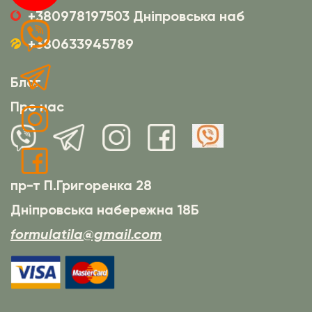
+380978197503 Дніпровська наб
+380633945789
Блог
Про нас
пр-т П.Григоренка 28
Дніпровська набережна 18Б
formulatila@gmail.com