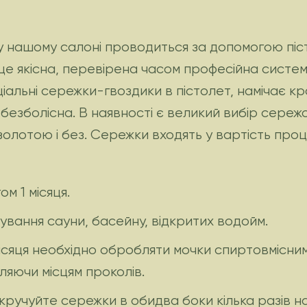
 нашому салоні проводиться за допомогою піс
це якісна, перевірена часом професійна систем
альні сережки-гвоздики в пістолет, намічає кра
зболісна. В наявності є великий вибір сережок,
позолотою і без. Сережки входять у вартість про
м 1 місяця.
дування сауни, басейну, відкритих водойм.
 місяця необхідно обробляти мочки спиртовмісн
ляючи місцям проколів.
кручуйте сережки в обидва боки кілька разів 