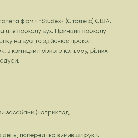
толета фірми «Studex» (Стадекс) США.
а для проколу вух. Принцип проколу
пку на вусі та здійснює прокол.
 з камінцями різного кольору, різних
цедури.
ими засобами (наприклад,
на день, попередньо вимивши руки.