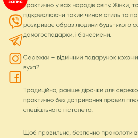
запис
практично у всіх народів світу. Жінки, 
підкреслюючи таким чином стиль та при
розкриває образ людини будь-якого соціа
домогосподарки, і бізнесмени.
Сережки – відмінний подарунок коханій 
вуха?
Традиційно, раніше дірочки для сережо
практично без дотримання правил гігі
спеціального пістолета.
Щоб правильно, безпечно проколоти вух