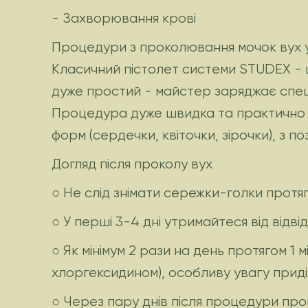
- Захворювання крові
Процедури з проколювання мочок вух у
Класичний пістолет системи STUDEX - 
дуже простий - майстер заряджає спеці
Процедура дуже швидка та практично бе
форм (сердечки, квіточки, зірочки), з 
Догляд після проколу вух
○ Не слід знімати сережки-голки протяго
○ У перші 3-4 дні утримайтеся від відві
○ Як мінімум 2 рази на день протягом 1
хлоргексидином), особливу увагу приді
○ Через пару днів після процедури про