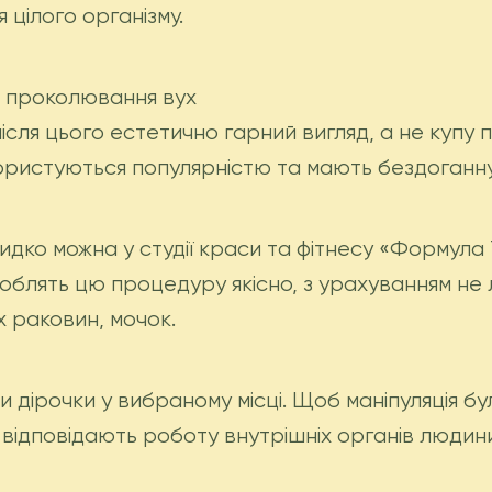
я цілого організму.
ь проколювання вух
після цього естетично гарний вигляд, а не куп
користуються популярністю та мають бездоганну 
дко можна у студії краси та фітнесу «Формула 
роблять цю процедуру якісно, ​​з урахуванням не
х раковин, мочок.
 дірочки у вибраному місці. Щоб маніпуляція б
 відповідають роботу внутрішніх органів людин