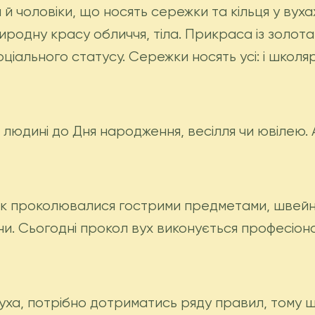
та й чоловіки, що носять сережки та кільця у ву
родну красу обличчя, тіла. Прикраса із золота
льного статусу. Сережки носять усі: і школярі, і
людині до Дня народження, весілля чи ювілею. 
к проколювалися гострими предметами, швейним
єни. Сьогодні прокол вух виконується професіо
а, потрібно дотриматись ряду правил, тому що 