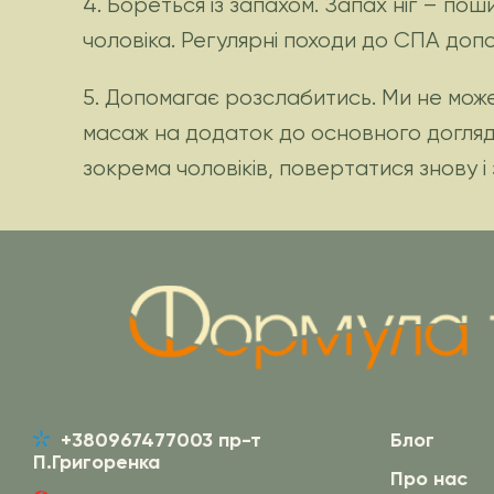
4. Бореться із запахом. Запах ніг – по
чоловіка. Регулярні походи до СПА доп
5. Допомагає розслабитись. Ми не мож
масаж на додаток до основного догляду
зокрема чоловіків, повертатися знову і 
+380967477003 пр-т
Блог
П.Григоренка
Про нас