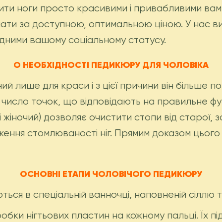
ити ноги просто красивими і привабливими вам
нати за доступною, оптимальною ціною. У нас в
відними вашому соціальному статусу.
О НЕОБХІДНОСТІ ПЕДИКЮРУ ДЛЯ ЧОЛОВІКА
лише для краси і з цієї причини він більше пот
число точок, що відповідають на правильне фун
і жіночий) дозволяє очистити стопи від старої, з
ження стомлюваності ніг. Прямим доказом цього 
ОСНОВНІ ЕТАПИ ЧОЛОВІЧОГО ПЕДИКЮРУ
ься в спеціальній ванночці, наповненій сіллю 
бки нігтьових пластин на кожному пальці. Їх п