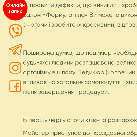
виправити дефекти, що виникли, і зроб
Онлайн
запис
салоні «Формула тіла» Ви можете вико
з ногами і зробите їх красивими, відпо
Поширена думка, що педикюр необхідний 
будь-якої людини розташовано велике 
організму в цілому. Педикюр (чоловічий 
впливає на загальне самопочуття, і зни
після завершення процедури.
В першу чергу стопи клієнта розпарюют
Майстер приступає до послідовної обро