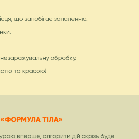
ісця, що запобігає запаленню.
нки.
знезаражувальну обробку.
тістю та красою!
У «ФОРМУЛА ТІЛА»
урою вперше, алгоритм дій скрізь буде