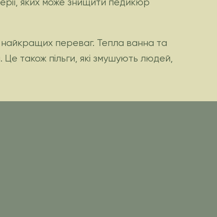
терії, яких може знищити педикюр
 найкращих переваг. Тепла ванна та
 Це також пільги, які змушують людей,