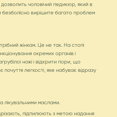
 дозволить чоловічий педикюр, який в
и безболісно вирішите багато проблем
рібний жінкам. Це не так. На стопі
кціонування окремих органів і
агрубілої ножі і відкрити пори, що
є почуття легкості, яке набуває відразу
та лікувальними маслами.
ідрізають, підпилюють з метою надання