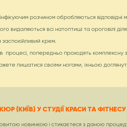
зінфікуючим розчином обробляються відповідні м
го видаляються всі натоптиші та ороговілі діля
я заспокійливий крем.
 в процесі, попередньо проходять комплексну 
можете пишатися своїми ногами, їхньою догляну
ЮР (КИЇВ) У СТУДІЇ КРАСИ ТА ФІТНЕС
ковитою новинкою і стикаєтеся з даною процед