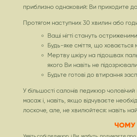
приблизно однаковий: Ви приходите до ф
Протягом наступних 30 хвилин або годи
Ваші нігті стануть остриженими
Будь-яке сміття, що ховається 
Мертву шкіру на підошвах пальц
якого Ви навіть не підозрювали
Будьте готові до втирання заспо
У більшості салонів педикюр чоловічий
масаж і, навіть, якщо відчуваєте необх
лоскоче, але, не хвилюйтеся: навіть н
ЧОМУ 
Уявіть собі педикюр, і Ви, мабуть, подумаєте про