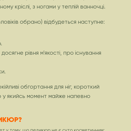
му кріслі, з ногами у теплій ванночці.
ловіків обрано) відбудеться наступне:
.
досягне рівня м'якості, про існування
ки.
ійливі обгортання для ніг, короткий
юр у якийсь момент майже напевно
ДИКЮР?
екрет у тому, що педикюр не є суто косметичним: