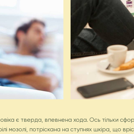
ловіка є тверда, впевнена хода. Ось тільки сф
і мозолі, потріскана на ступнях шкіра, що вріс 