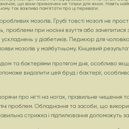
 означає, що вони призначені не тільки для жінок. Навіть на
чому так важливо пам'ятати про ці переваги:
воробливих мозолів. Грубі товсті мозолі не прос
ь, проблеми при носінні взуття або зачепитися 
складнень у діабетиків. Педикюр для чоловіка (
появи мозолів у майбутньому. Кінцевий результат 
удом та бактеріями протягом дня, особливо якщ
оможе видалити цей бруд і бактерії, особливо п
оворячи про нігті на ногах, правильне чищення та
лічі проблем. Обладнання та засоби, що викор
правильна стрижка і підпилювання допоможуть з