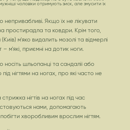
ймужніші чоловіки отримують зиск, але змусити їх
то непривабливі. Якщо їх не лікувати
за простирадла та ковдри. Крім того,
Київ) м'яко видалить мозолі та відмерлі
– м'які, приємні на дотик ноги.
о носіть шльопанці та сандалії або
ід нігтями на ногах, про які часто не
 стрижка нігтів на ногах під час
истовуються нами, допомагають
апобігти хворобливим врослим нігтям.