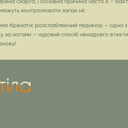
ширена скарга, і основна причина часто є – бак
оможуть контролювати запах ніг.
емо брехати: розслабляючий педикюр – одна з
 за ногами – чудовий спосіб ненадовго втекти.
знову!