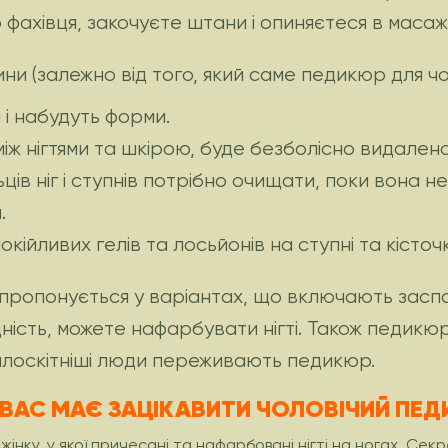
ахівця, закочуєте штани і опиняєтеся в масажно
ни (залежно від того, який саме педикюр для чо
 і набудуть форми.
між нігтями та шкірою, буде безболісно видалено
ів ніг і ступнів потрібно очищати, поки вона не 
.
кійливих гелів та лосьйонів на ступні та кісточ
 пропонується у варіантах, що включають заспок
ідність, можете нафарбувати нігті. Також педик
айлоскітніші люди переживають педикюр.
ВАС МАЄ ЗАЦІКАВИТИ ЧОЛОВІЧИЙ ПЕ
 жінку, у якої причесані та нафарбовані нігті на ногах. С