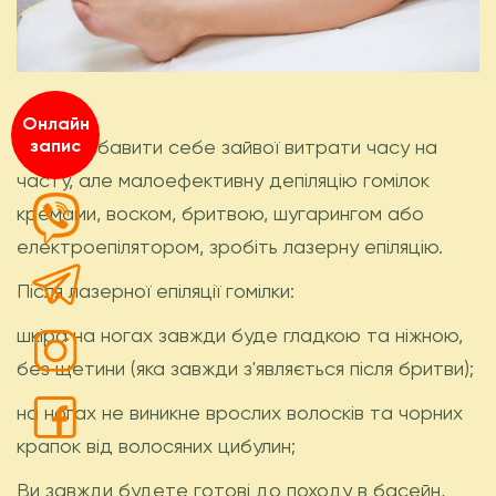
Онлайн
Щоб позбавити себе зайвої витрати часу на
запис
часту, але малоефективну депіляцію гомілок
кремами, воском, бритвою, шугарингом або
електроепілятором, зробіть лазерну епіляцію.
Після лазерної епіляції гомілки:
шкіра на ногах завжди буде гладкою та ніжною,
без щетини (яка завжди з'являється після бритви);
на ногах не виникне врослих волосків та чорних
крапок від волосяних цибулин;
Ви завжди будете готові до походу в басейн,