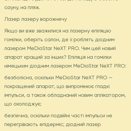
сауну, на пляж.
Лазер лазеру ворожнечу
Якщо ви вже зважилися на лазерну епіляцію
гомілки, оберіть салон, де її роблять діодним
лазером MeDioStar NеXT PRO. Чим цей новий
апарат кращий за інших? Епіляція на гомілки
німецьким діодним лазером MeDioStar NеXT PRO:
безболісна, оскільки MeDioStar NеXT PRO —
покращений апарат, що випромінює гладкі
імпульси, а також обладнаний новим аплікатором,
що охолоджує;
безпечна, оскільки подвійні часті імпульси не
перегрівають епідерміс; діодний лазер