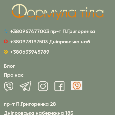
+380967477003 пр-т П.Григоренка
+380978197503 Дніпровська наб
+380633945789
Блог
Про нас
пр-т П.Григоренка 28
Дніпровська набережна 18Б