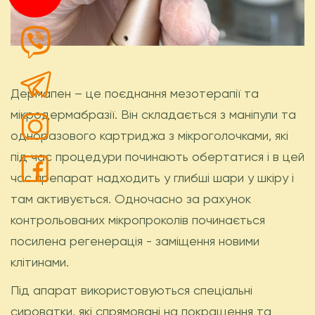
Дермапен – це поєднання мезотерапії та
мікродермабразії. Він складається з маніпули та
одноразового картриджа з мікроголочками, які
під час процедури починають обертатися і в цей
час препарат надходить у глибші шари у шкіру і
там активується. Одночасно за рахунок
контрольованих мікропроколів починається
посилена регенерація - заміщення новими
клітинами.
Під апарат використовуються спеціальні
сироватки, які спрямовані на покращення та