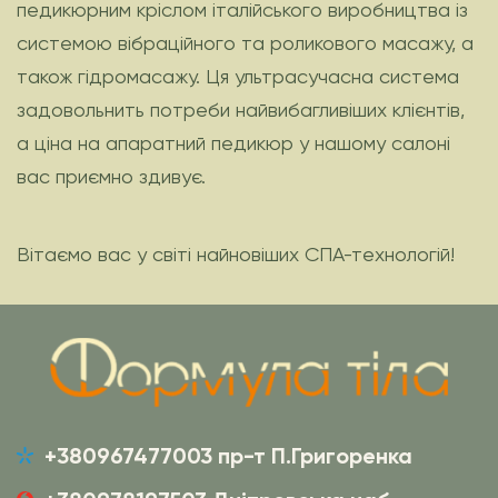
педикюрним кріслом італійського виробництва із
системою вібраційного та роликового масажу, а
також гідромасажу. Ця ультрасучасна система
задовольнить потреби найвибагливіших клієнтів,
а ціна на апаратний педикюр у нашому салоні
вас приємно здивує.
Вітаємо вас у світі найновіших СПА-технологій!
+380967477003 пр-т П.Григоренка