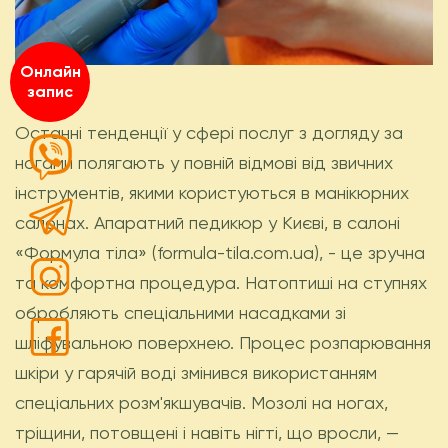
Онлайн
запис
Останні тенденції у сфері послуг з догляду за
ногами полягають у повній відмові від звичних
інструментів, якими користуються в манікюрних
салонах. Апаратний педикюр у Києві, в салоні
«Формула тіла» (formula-tila.com.ua), - це зручна
та комфортна процедура. Натоптиші на ступнях
обробляють спеціальними насадками зі
шліфувальною поверхнею. Процес розпарювання
шкіри у гарячій воді змінився використанням
спеціальних розм'якшувачів. Мозолі на ногах,
тріщини, потовщені і навіть нігті, що вросли, —