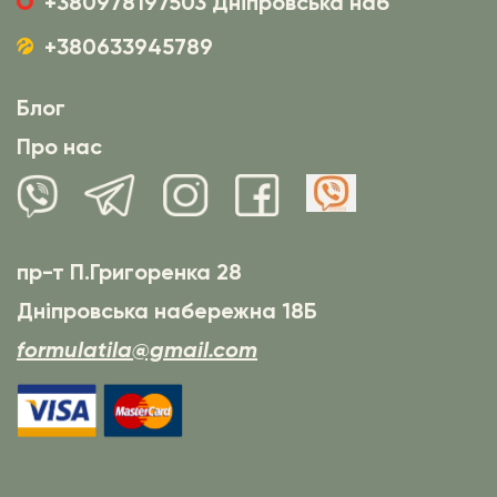
+380978197503 Дніпровська наб
+380633945789
Блог
Про нас
пр-т П.Григоренка 28
Дніпровська набережна 18Б
formulatila@gmail.com