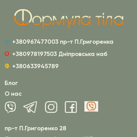
+380967477003 пр-т П.Григоренка
+380978197503 Дніпровська наб
+380633945789
Блог
О нас
пр-т П.Григоренко 28