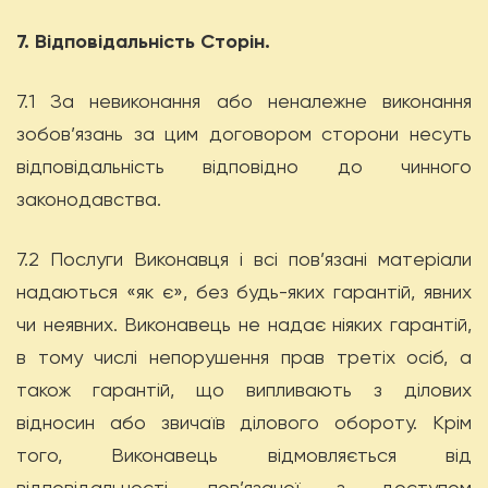
7. Відповідальність Сторін.
7.1 За невиконання або неналежне виконання
зобов’язань за цим договором сторони несуть
відповідальність відповідно до чинного
законодавства.
7.2 Послуги Виконавця і всі пов’язані матеріали
надаються «як є», без будь-яких гарантій, явних
чи неявних. Виконавець не надає ніяких гарантій,
в тому числі непорушення прав третіх осіб, а
також гарантій, що випливають з ділових
відносин або звичаїв ділового обороту. Крім
того, Виконавець відмовляється від
відповідальності, пов’язаної з доступом