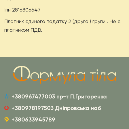
Іпн 2816806647
Платник єдиного податку 2 (другої) групи . Не є
платником ПДВ.
+380967477003 пр-т П.Григоренка
+380978197503 Дніпровська наб
+380633945789