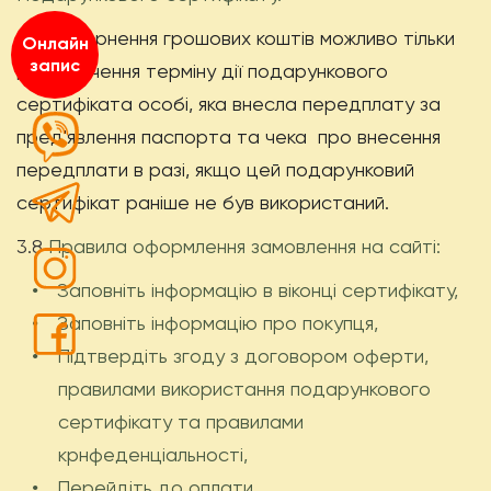
3.7 Повернення грошових коштів можливо тільки
Онлайн
запис
до закінчення терміну дії подарункового
сертифіката особі, яка внесла передплату за
пред'явлення паспорта та чека
про внесення
передплати
в разі, якщо цей подарунковий
сертифікат раніше не був використаний.
3.8
Правила оформлення замовлення на сайті:
Заповніть інформацію в віконці сертифікату,
•
Заповніть інформацію про покупця,
•
Підтвердіть згоду з договором оферти,
•
правилами використання подарункового
сертифікату та правилами
крнфеденціальності,
Перейдіть до оплати,
•