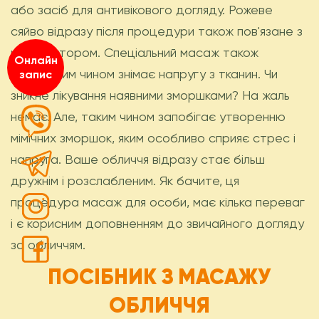
або засіб для антивікового догляду. Рожеве
сяйво відразу після процедури також пов'язане з
цим фактором. Спеціальний масаж також
Онлайн
природним чином знімає напругу з тканин. Чи
запис
зникне лікування наявними зморшками? На жаль
немає. Але, таким чином запобігає утворенню
мімічних зморшок, яким особливо сприяє стрес і
напруга. Ваше обличчя відразу стає більш
дружнім і розслабленим. Як бачите, ця
процедура масаж для особи, має кілька переваг
і є корисним доповненням до звичайного догляду
за обличчям.
ПОСІБНИК З МАСАЖУ
ОБЛИЧЧЯ