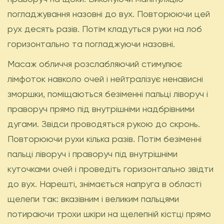
погладжування назовні до вух. Повторюючи цей
рух десять разів. Потім кладуться руки на лоб
горизонтально та погладжуючи назовні.
Масаж обличчя розслабляючий стимулює
лімфоток навколо очей і нейтралізує ненависні
зморшки, поміщаються безіменні пальці ліворуч і
праворуч прямо під внутрішніми надбрівними
дугами. Звідси проводяться рукою до скронь.
Повторюючи рухи кілька разів. Потім безіменні
пальці ліворуч і праворуч під внутрішніми
куточками очей і проведіть горизонтально звідти
до вух. Нарешті, знімається напруга в області
щелепи так: вказівним і великим пальцями
потираючи трохи шкіри на щелепній кістці прямо